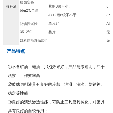
腐蚀实验
稀释液
紫铜B级不小于
8h
55±2℃全浸
JY12铝B级不小于
8h
单片24h
A级
防锈性试验
35±2℃
叠片
无
对机床油漆适应性
允
产品特点
①不含矿油、硅油，抑泡效果好，产品清澈透明，易于
观察，工作效率高；
②玻璃切削液具有良好的冷却、润滑、洗涤、防锈蚀、
稳定等性能；
③良好的清洗渗透性能，可防止工具磨具钝化，对磨具
具有良好的自锐作用；