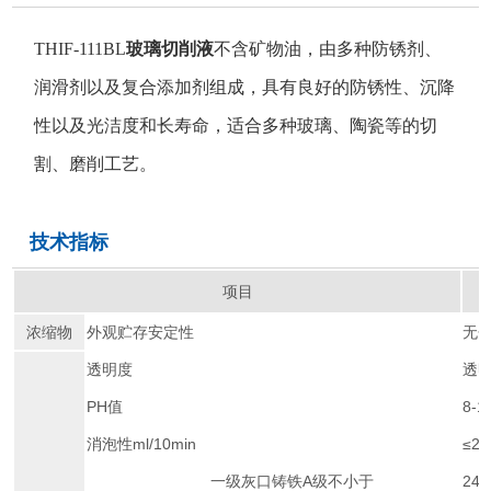
THIF-111BL
玻璃切削液
不含矿物油，由多种防锈剂、
润滑剂以及复合添加剂组成，具有良好的防锈性、沉降
性以及光洁度和长寿命，适合多种玻璃、陶瓷等的切
割、磨削工艺。
技术指标
项目
浓缩物
外观贮存安定性
无
透明度
透
PH值
8-1
消泡性ml/10min
≤2
一级灰口铸铁A级不小于
24h