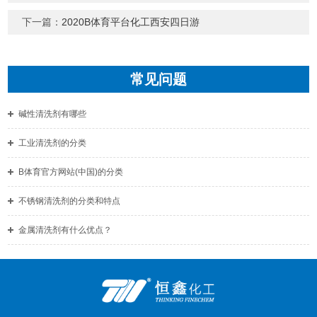
下一篇：
2020B体育平台化工西安四日游
常见问题
碱性清洗剂有哪些
工业清洗剂的分类
B体育官方网站(中国)的分类
不锈钢清洗剂的分类和特点
金属清洗剂有什么优点？