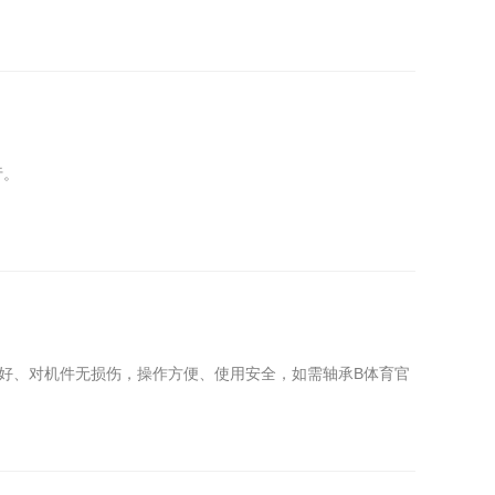
行。
果好、对机件无损伤，操作方便、使用安全，如需轴承B体育官