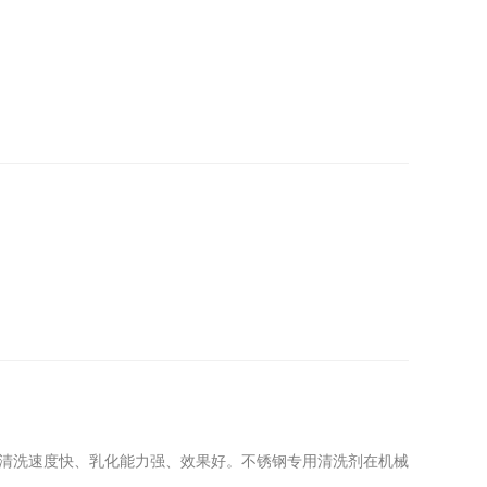
清洗速度快、乳化能力强、效果好。不锈钢专用清洗剂在机械