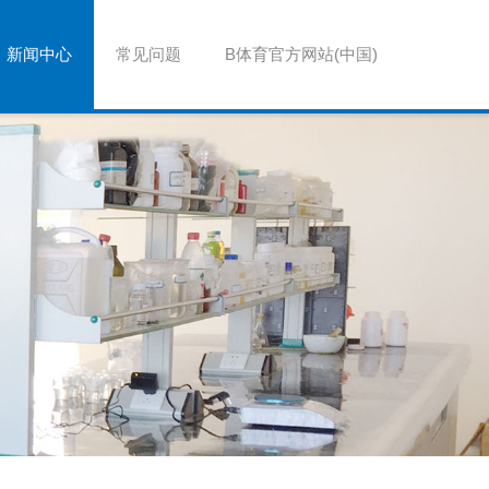
新闻中心
常见问题
B体育官方网站(中国)