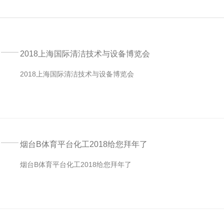
2018上海国际清洁技术与设备博览会
2018上海国际清洁技术与设备博览会
烟台B体育平台化工2018给您拜年了
烟台B体育平台化工2018给您拜年了