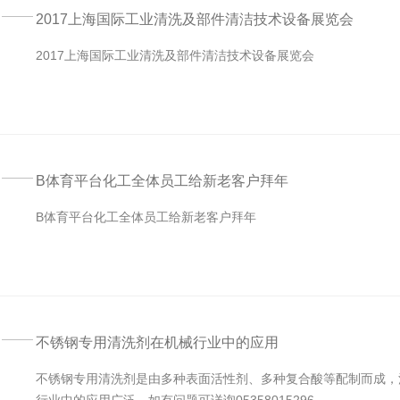
2017上海国际工业清洗及部件清洁技术设备展览会
2017上海国际工业清洗及部件清洁技术设备展览会
B体育平台化工全体员工给新老客户拜年
B体育平台化工全体员工给新老客户拜年
不锈钢专用清洗剂在机械行业中的应用
不锈钢专用清洗剂是由多种表面活性剂、多种复合酸等配制而成，