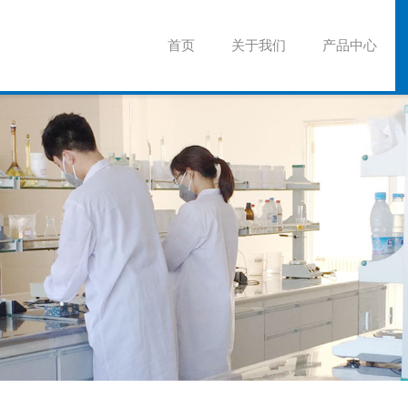
首页
关于我们
产品中心